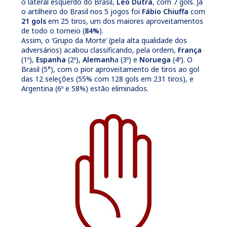
o lateral esquerdo do Brasil,
Leo Dutra
, com 7 gols. Já
o artilheiro do Brasil nos 5 jogos foi
Fábio Chiuffa
com
21 gols
em 25 tiros, um dos maiores aproveitamentos
de todo o torneio (
84%
).
Assim, o ‘Grupo da Morte’ (pela alta qualidade dos
adversários) acabou classificando, pela ordem,
França
(1º),
Espanha
(2º),
Alemanh
a (3º) e
Noruega
(4º). O
Brasil (5°), com o pior aproveitamento de tiros ao gol
das 12 seleções (55% com 128 gols em 231 tiros), e
Argentina (6º e 58%) estão eliminados.