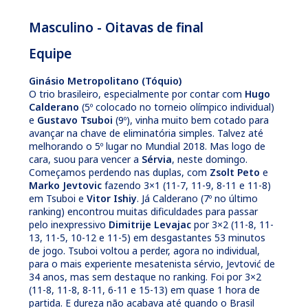
Masculino - Oitavas de final
Equipe
Ginásio Metropolitano (Tóquio)
O trio brasileiro, especialmente por contar com
Hugo
Calderano
(5º colocado no torneio olímpico individual)
e
Gustavo Tsuboi
(9º), vinha muito bem cotado para
avançar na chave de eliminatória simples. Talvez até
melhorando o 5º lugar no Mundial 2018. Mas logo de
cara, suou para vencer a
Sérvia
, neste domingo.
Começamos perdendo nas duplas, com
Zsolt Peto
e
Marko Jevtovic
fazendo 3×1 (11-7, 11-9, 8-11 e 11-8)
em Tsuboi e
Vitor Ishiy
. Já Calderano (7º no último
ranking) encontrou muitas dificuldades para passar
pelo inexpressivo
Dimitrije Levajac
por 3×2 (11-8, 11-
13, 11-5, 10-12 e 11-5) em desgastantes 53 minutos
de jogo. Tsuboi voltou a perder, agora no individual,
para o mais experiente mesatenista sérvio, Jevtović de
34 anos, mas sem destaque no ranking. Foi por 3×2
(11-8, 11-8, 8-11, 6-11 e 15-13) em quase 1 hora de
partida. E dureza não acabava até quando o Brasil