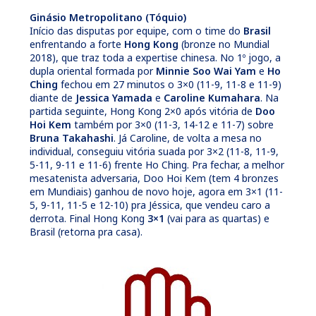
Ginásio Metropolitano (Tóquio)
Início das disputas por equipe, com o time do
Brasil
enfrentando a forte
Hong Kong
(bronze no Mundial
2018), que traz toda a expertise chinesa. No 1º jogo, a
dupla oriental formada por
Minnie Soo Wai Yam
e
Ho
Ching
fechou em 27 minutos o 3×0 (11-9, 11-8 e 11-9)
diante de
Jessica Yamada
e
Caroline Kumahara
. Na
partida seguinte, Hong Kong 2×0 após vitória de
Doo
Hoi Kem
também por 3×0 (11-3, 14-12 e 11-7) sobre
Bruna Takahashi
. Já Caroline, de volta a mesa no
individual, conseguiu vitória suada por 3×2 (11-8, 11-9,
5-11, 9-11 e 11-6) frente Ho Ching. Pra fechar, a melhor
mesatenista adversaria, Doo Hoi Kem (tem 4 bronzes
em Mundiais) ganhou de novo hoje, agora em 3×1 (11-
5, 9-11, 11-5 e 12-10) pra Jéssica, que vendeu caro a
derrota. Final Hong Kong
3×1
(vai para as quartas) e
Brasil (retorna pra casa).