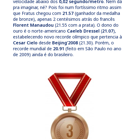
velocidade abaixo dos
0,02 segundo/metro
. Nem dá
pra imaginar, né? Pois foi num fortíssimo ritmo assim
que Fratus chegou com
21.57
(ganhador da medalha
de bronze), apenas 2 centésimos atrás do francês
Florent Manaudou
(21.55 com a prata). O dono do
ouro é o norte-americano
Caeleb Dressel
(
21.07
),
estabelecendo novo recorde olímpico que pertencia à
Cesar Cielo
desde
Beijing’2008
(21.30). Porém, o
recorde mundial de
20.91
(feito em São Paulo no ano
de 2009) ainda é do brasileiro.