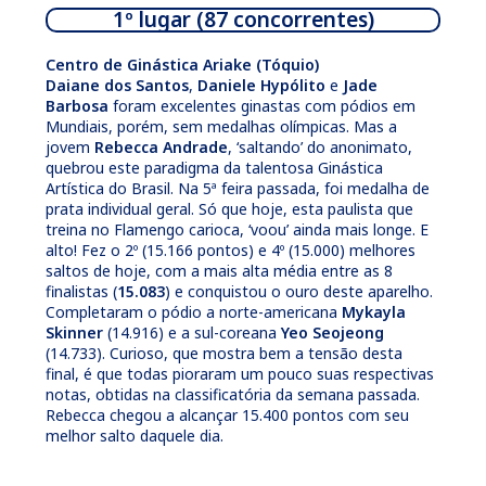
1º lugar (87 concorrentes)
Centro de Ginástica Ariake (Tóquio)
Daiane dos Santos
,
Daniele Hypólito
e
Jade
Barbosa
foram excelentes ginastas com pódios em
Mundiais, porém, sem medalhas olímpicas. Mas a
jovem
Rebecca Andrade
, ‘saltando’ do anonimato,
quebrou este paradigma da talentosa Ginástica
Artística do Brasil. Na 5ª feira passada, foi medalha de
prata individual geral. Só que hoje, esta paulista que
treina no Flamengo carioca, ‘voou’ ainda mais longe. E
alto! Fez o 2º (15.166 pontos) e 4º (15.000) melhores
saltos de hoje, com a mais alta média entre as 8
finalistas (
15.083
) e conquistou o ouro deste aparelho.
Completaram o pódio a norte-americana
Mykayla
Skinner
(14.916) e a sul-coreana
Yeo Seojeong
(14.733). Curioso, que mostra bem a tensão desta
final, é que todas pioraram um pouco suas respectivas
notas, obtidas na classificatória da semana passada.
Rebecca chegou a alcançar 15.400 pontos com seu
melhor salto daquele dia.