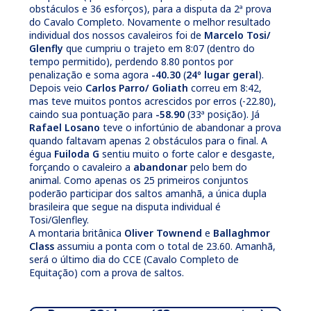
obstáculos e 36 esforços), para a disputa da 2ª prova
do Cavalo Completo. Novamente o melhor resultado
individual dos nossos cavaleiros foi de
Marcelo Tosi/
Glenfly
que cumpriu o trajeto em 8:07 (dentro do
tempo permitido), perdendo 8.80 pontos por
penalização e soma agora
-40.30
(
24º lugar geral
).
Depois veio
Carlos Parro/ Goliath
correu em 8:42,
mas teve muitos pontos acrescidos por erros (-22.80),
caindo sua pontuação para
-58.90
(33ª posição). Já
Rafael Losano
teve o infortúnio de abandonar a prova
quando faltavam apenas 2 obstáculos para o final. A
égua
Fuiloda G
sentiu muito o forte calor e desgaste,
forçando o cavaleiro a
abandonar
pelo bem do
animal. Como apenas os 25 primeiros conjuntos
poderão participar dos saltos amanhã, a única dupla
brasileira que segue na disputa individual é
Tosi/Glenfley.
A montaria britânica
Oliver Townend
e
Ballaghmor
Class
assumiu a ponta com o total de 23.60. Amanhã,
será o último dia do CCE (Cavalo Completo de
Equitação) com a prova de saltos.