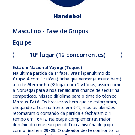
Handebol
Masculino - Fase de Grupos
Equipe
10º lugar (12 concorrentes)
Estádio Nacional Yoyogi (Tóquio)
Na última partida da 1ª fase,
Brasil
(penúltimo do
Grupo A
com 1 vitória) tinha que vencer (e muito bem)
a forte
Alemanha
(3º lugar com 2 vitórias, assim como
a Noruega) para ainda ter alguma chance de seguir na
competição. Missão dificílima para o time do técnico
Marcus Tatá
. Os brasileiros bem que se esforçaram,
chegando a ficar na frente em 9×7, mas os alemães
retomaram o comando da partida e fecharam o 1º
tempo em 16×12. Na etapa complementar, maior
domínio do time europeu definiu a história do jogo
com o final em
29×25
. O goleador deste confronto foi